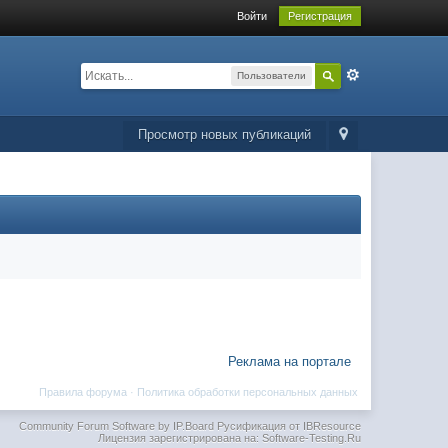
Войти
Регистрация
Пользователи
Просмотр новых публикаций
Реклама на портале
Правила форума
·
Политика обработки персональных данных
Community Forum Software by IP.Board
Русификация от IBResource
Лицензия зарегистрирована на: Software-Testing.Ru