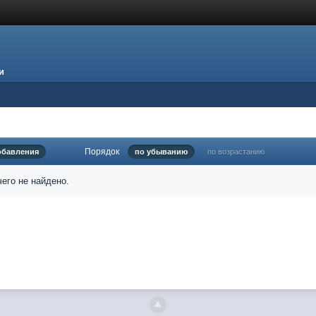
и
Порядок
обавления
по убыванию
по возрастанию
его не найдено.