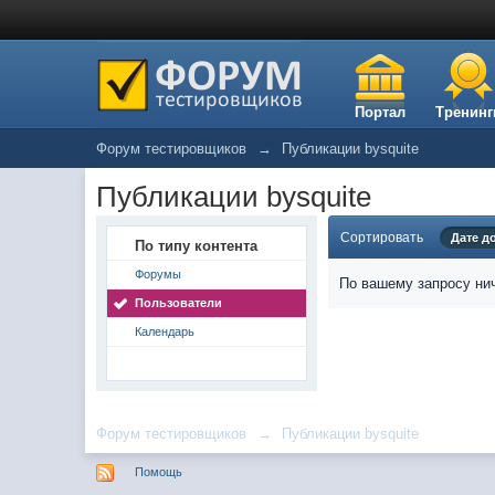
Портал
Тренинг
Форум тестировщиков
→
Публикации bysquite
Публикации bysquite
Сортировать
Дате д
По типу контента
Форумы
По вашему запросу нич
Пользователи
Календарь
Форум тестировщиков
→
Публикации bysquite
Помощь