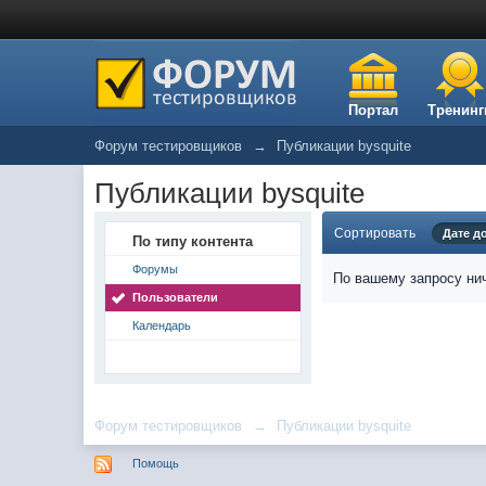
Портал
Тренинг
Форум тестировщиков
→
Публикации bysquite
Публикации bysquite
Сортировать
Дате д
По типу контента
Форумы
По вашему запросу нич
Пользователи
Календарь
Форум тестировщиков
→
Публикации bysquite
Помощь