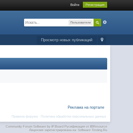
Войти
Регистрация
Пользователи
Просмотр новых публикаций
Реклама на портале
Правила форума
·
Политика обработки персональных данных
Community Forum Software by IP.Board
Русификация от IBResource
Лицензия зарегистрирована на: Software-Testing.Ru