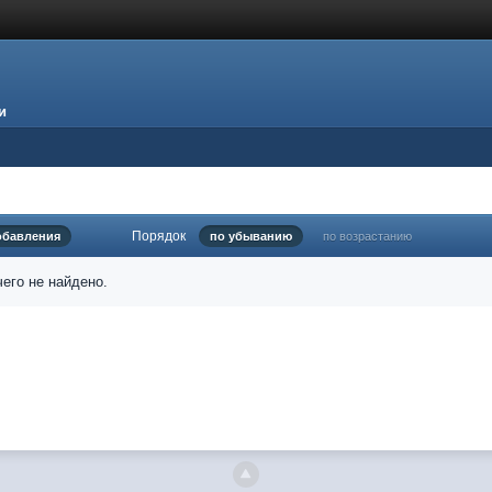
и
Порядок
обавления
по убыванию
по возрастанию
его не найдено.