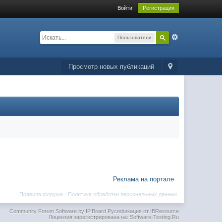
Войти
Регистрация
Пользователи
Просмотр новых публикаций
Реклама на портале
Правила форума
·
Политика обработки персональных данных
Community Forum Software by IP.Board
Русификация от IBResource
Лицензия зарегистрирована на: Software-Testing.Ru