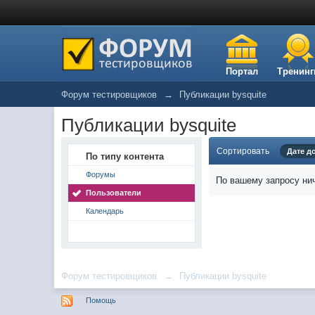
Портал
Тренинг
Форум тестировщиков
→
Публикации bysquite
Публикации bysquite
Сортировать
Дате д
По типу контента
Форумы
По вашему запросу нич
Пользователи
Календарь
Форум тестировщиков
→
Публикации bysquite
Помощь