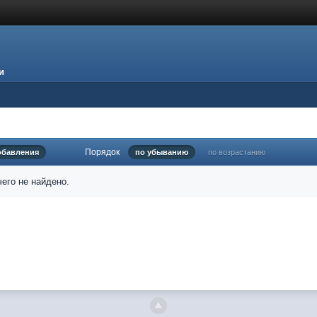
и
Порядок
обавления
по убыванию
по возрастанию
его не найдено.