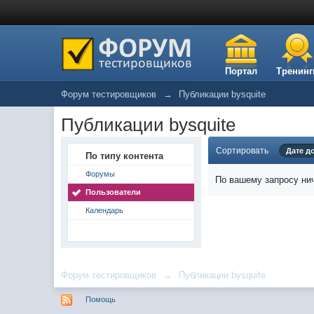
Портал
Тренинг
Форум тестировщиков
→
Публикации bysquite
Публикации bysquite
Сортировать
Дате д
По типу контента
Форумы
По вашему запросу нич
Пользователи
Календарь
Форум тестировщиков
→
Публикации bysquite
Помощь