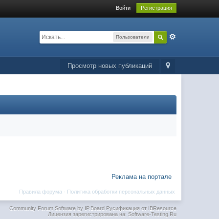
Войти
Регистрация
Пользователи
Просмотр новых публикаций
Реклама на портале
Правила форума
·
Политика обработки персональных данных
Community Forum Software by IP.Board
Русификация от IBResource
Лицензия зарегистрирована на: Software-Testing.Ru