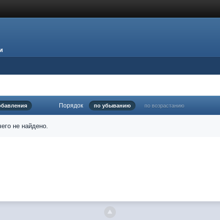
и
Порядок
обавления
по убыванию
по возрастанию
его не найдено.