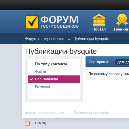
Портал
Тренинг
Форум тестировщиков
→
Публикации bysquite
Публикации bysquite
Сортировать
Дате д
По типу контента
Форумы
По вашему запросу нич
Пользователи
Календарь
Форум тестировщиков
→
Публикации bysquite
Помощь