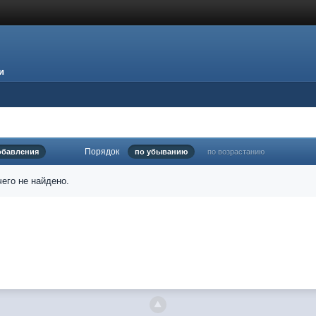
и
Порядок
обавления
по убыванию
по возрастанию
его не найдено.