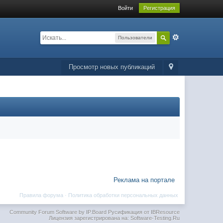
Войти
Регистрация
Пользователи
Просмотр новых публикаций
Реклама на портале
Правила форума
·
Политика обработки персональных данных
Community Forum Software by IP.Board
Русификация от IBResource
Лицензия зарегистрирована на: Software-Testing.Ru