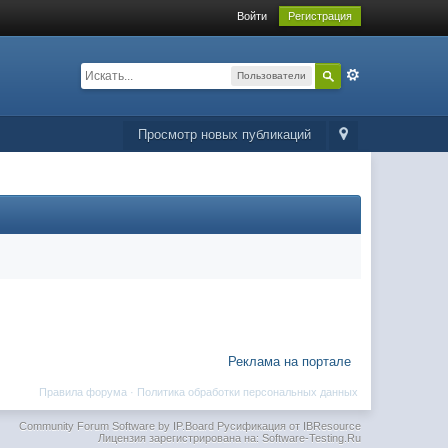
Войти
Регистрация
Пользователи
Просмотр новых публикаций
Реклама на портале
Правила форума
·
Политика обработки персональных данных
Community Forum Software by IP.Board
Русификация от IBResource
Лицензия зарегистрирована на: Software-Testing.Ru