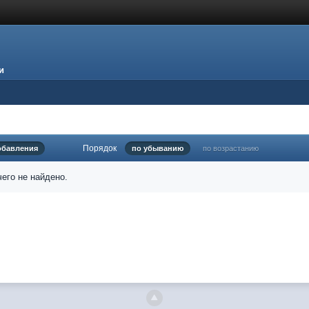
и
Порядок
обавления
по убыванию
по возрастанию
его не найдено.