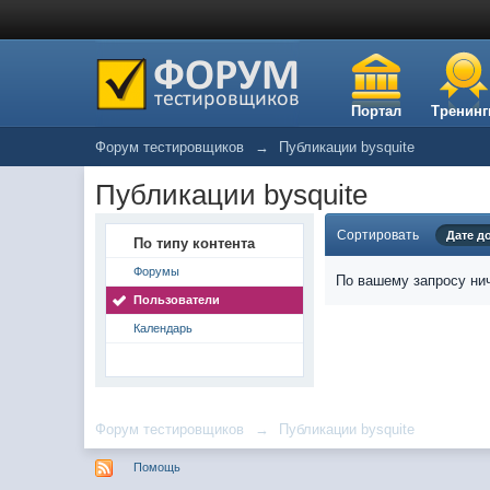
Портал
Тренинг
Форум тестировщиков
→
Публикации bysquite
Публикации bysquite
Сортировать
Дате д
По типу контента
Форумы
По вашему запросу нич
Пользователи
Календарь
Форум тестировщиков
→
Публикации bysquite
Помощь