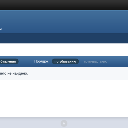
и
Порядок
обавления
по убыванию
по возрастанию
его не найдено.