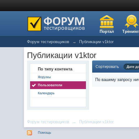
Портал
Тренинг
Форум тестировщиков
→
Публикации v1ktor
Публикации v1ktor
Сортировать
Дате д
По типу контента
Форумы
По вашему запросу нич
Пользователи
Календарь
Форум тестировщиков
→
Публикации v1ktor
Помощь