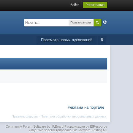
Войти
Регистрация
Пользователи
Просмотр новых публикаций
Реклама на портале
Правила форума
·
Политика обработки персональных данных
Community Forum Software by IP.Board
Русификация от IBResource
Лицензия зарегистрирована на: Software-Testing.Ru