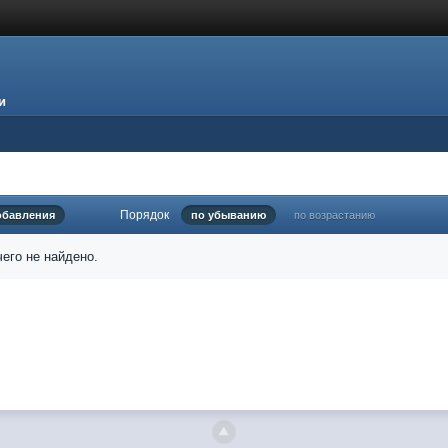
и
Порядок
обавления
по убыванию
по возрастанию
его не найдено.