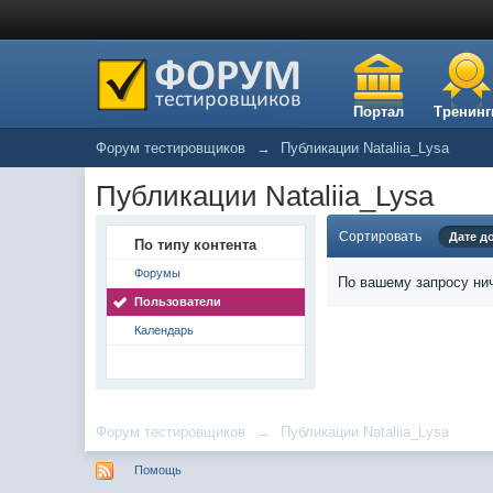
Портал
Тренинг
Форум тестировщиков
→
Публикации Nataliia_Lysa
Публикации Nataliia_Lysa
Сортировать
Дате д
По типу контента
Форумы
По вашему запросу нич
Пользователи
Календарь
Форум тестировщиков
→
Публикации Nataliia_Lysa
Помощь