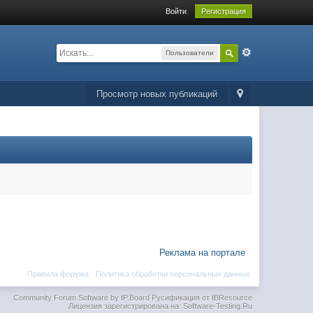
Войти
Регистрация
Пользователи
Просмотр новых публикаций
Реклама на портале
Правила форума
·
Политика обработки персональных данных
Community Forum Software by IP.Board
Русификация от IBResource
Лицензия зарегистрирована на: Software-Testing.Ru