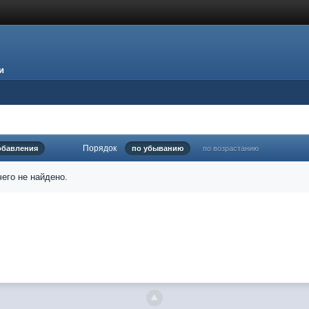
и
Порядок
обавления
по убыванию
по возрастанию
его не найдено.