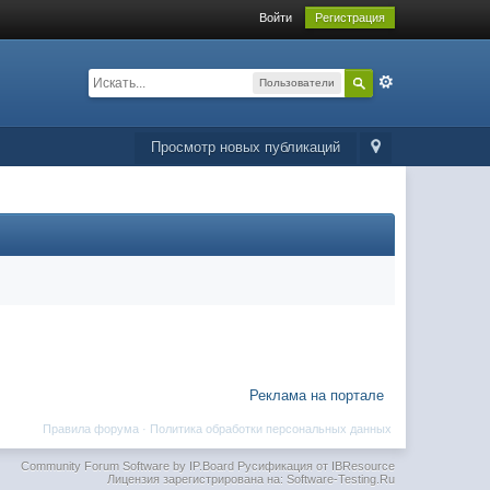
Войти
Регистрация
Пользователи
Просмотр новых публикаций
Реклама на портале
Правила форума
·
Политика обработки персональных данных
Community Forum Software by IP.Board
Русификация от IBResource
Лицензия зарегистрирована на: Software-Testing.Ru