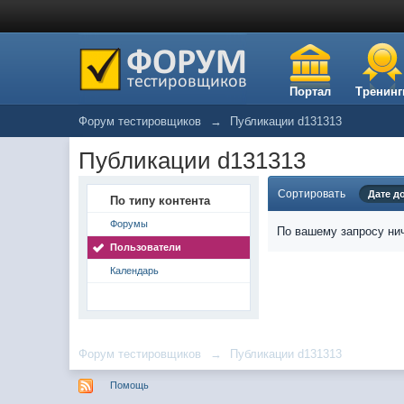
Портал
Тренинг
Форум тестировщиков
→
Публикации d131313
Публикации d131313
Сортировать
Дате д
По типу контента
Форумы
По вашему запросу нич
Пользователи
Календарь
Форум тестировщиков
→
Публикации d131313
Помощь