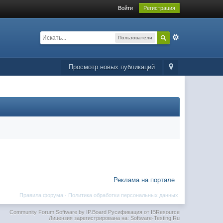
Войти
Регистрация
Пользователи
Просмотр новых публикаций
Реклама на портале
Правила форума
·
Политика обработки персональных данных
Community Forum Software by IP.Board
Русификация от IBResource
Лицензия зарегистрирована на: Software-Testing.Ru