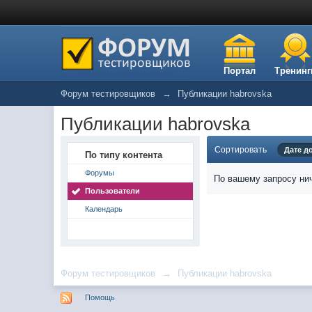
Портал
Тренинг
Форум тестировщиков
→
Публикации habrovska
Публикации habrovska
Сортировать
Дате д
По типу контента
Форумы
По вашему запросу нич
Пользователи
Календарь
Форум тестировщиков
→
Публикации habrovska
Помощь