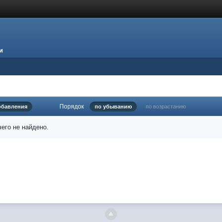
и
Порядок
обавления
по убыванию
по возрастанию
его не найдено.