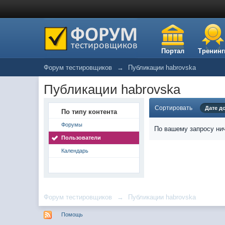
Портал
Тренинг
Форум тестировщиков
→
Публикации habrovska
Публикации habrovska
Сортировать
Дате д
По типу контента
Форумы
По вашему запросу нич
Пользователи
Календарь
Форум тестировщиков
→
Публикации habrovska
Помощь