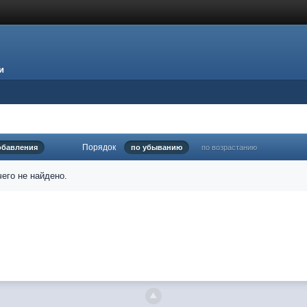
и
Порядок
обавления
по убыванию
по возрастанию
его не найдено.