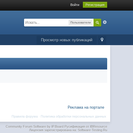
Войти
Регистрация
Пользователи
Просмотр новых публикаций
Реклама на портале
Правила форума
·
Политика обработки персональных данных
Community Forum Software by IP.Board
Русификация от IBResource
Лицензия зарегистрирована на: Software-Testing.Ru