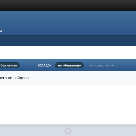
и
Порядок
обавления
по убыванию
по возрастанию
его не найдено.