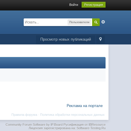
Войти
Регистрация
Пользователи
Просмотр новых публикаций
Реклама на портале
Правила форума
·
Политика обработки персональных данных
Community Forum Software by IP.Board
Русификация от IBResource
Лицензия зарегистрирована на: Software-Testing.Ru