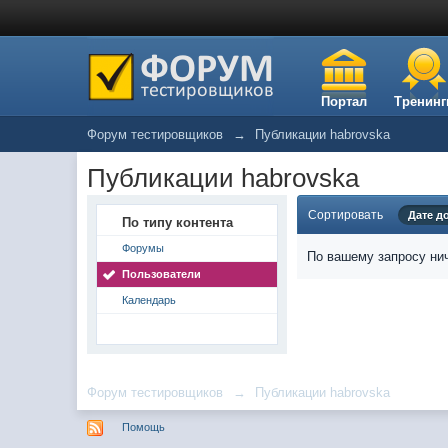
Портал
Тренинг
Форум тестировщиков
→
Публикации habrovska
Публикации habrovska
Сортировать
Дате д
По типу контента
Форумы
По вашему запросу нич
Пользователи
Календарь
Форум тестировщиков
→
Публикации habrovska
Помощь