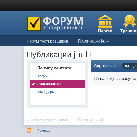
Портал
Тренинг
Форум тестировщиков
→
Публикации j-u-l-i
Публикации j-u-l-i
Сортировать
Дате д
По типу контента
Форумы
По вашему запросу нич
Пользователи
Календарь
Форум тестировщиков
→
Публикации j-u-l-i
Помощь