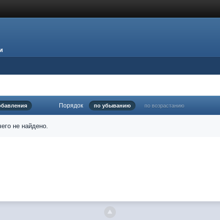
и
Порядок
обавления
по убыванию
по возрастанию
его не найдено.