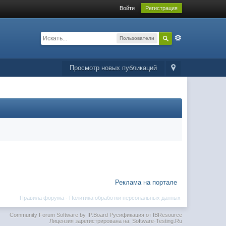
Войти
Регистрация
Пользователи
Просмотр новых публикаций
Реклама на портале
Правила форума
·
Политика обработки персональных данных
Community Forum Software by IP.Board
Русификация от IBResource
Лицензия зарегистрирована на: Software-Testing.Ru