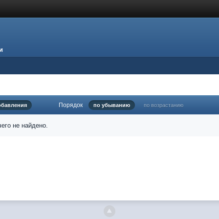
и
Порядок
обавления
по убыванию
по возрастанию
его не найдено.