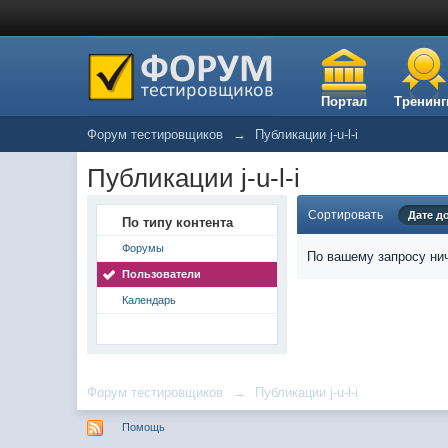
Портал
Тренинг
Форум тестировщиков
→
Публикации j-u-l-i
Публикации j-u-l-i
Сортировать
Дате д
По типу контента
Форумы
По вашему запросу нич
Пользователи
Календарь
Форум тестировщиков
→
Публикации j-u-l-i
Помощь