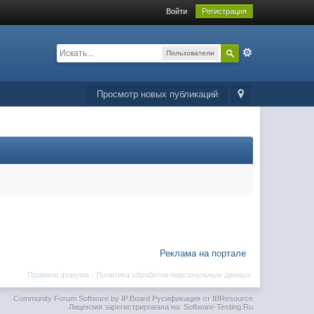
Войти
Регистрация
Пользователи
Просмотр новых публикаций
Реклама на портале
Правила форума
·
Политика обработки персональных данных
Community Forum Software by IP.Board
Русификация от IBResource
Лицензия зарегистрирована на: Software-Testing.Ru