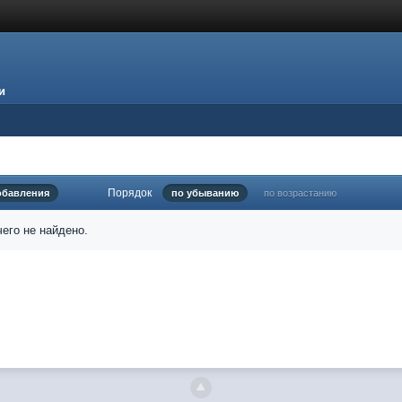
и
Порядок
обавления
по убыванию
по возрастанию
его не найдено.