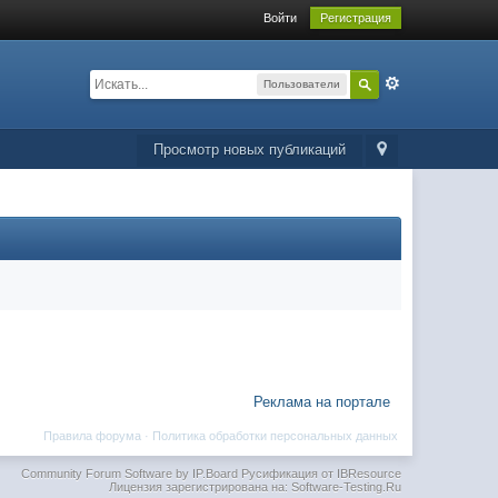
Войти
Регистрация
Пользователи
Просмотр новых публикаций
Реклама на портале
Правила форума
·
Политика обработки персональных данных
Community Forum Software by IP.Board
Русификация от IBResource
Лицензия зарегистрирована на: Software-Testing.Ru