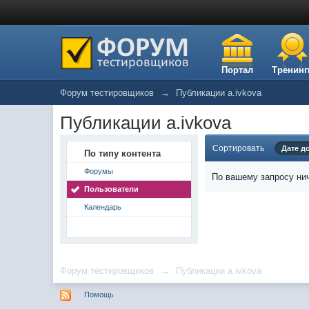
Портал
Тренинг
Форум тестировщиков
→
Публикации a.ivkova
Публикации a.ivkova
Сортировать
Дате д
По типу контента
Форумы
По вашему запросу нич
Пользователи
Календарь
Форум тестировщиков
→
Публикации a.ivkova
Помощь