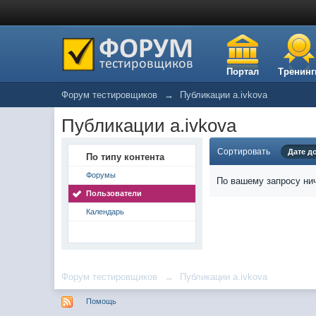
Портал
Тренинг
Форум тестировщиков
→
Публикации a.ivkova
Публикации a.ivkova
Сортировать
Дате д
По типу контента
Форумы
По вашему запросу нич
Пользователи
Календарь
Форум тестировщиков
→
Публикации a.ivkova
Помощь