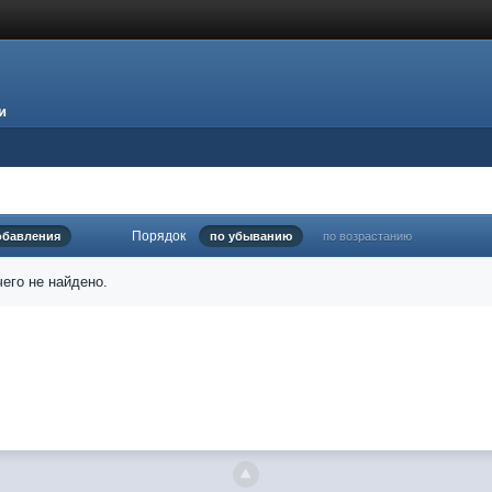
и
Порядок
обавления
по убыванию
по возрастанию
его не найдено.