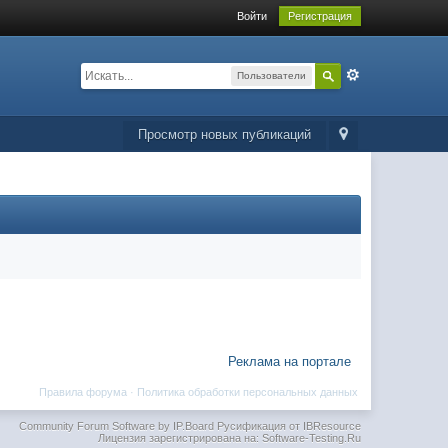
Войти
Регистрация
Пользователи
Просмотр новых публикаций
Реклама на портале
Правила форума
·
Политика обработки персональных данных
Community Forum Software by IP.Board
Русификация от IBResource
Лицензия зарегистрирована на: Software-Testing.Ru