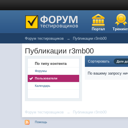
Портал
Тренинг
Форум тестировщиков
→
Публикации r3mb00
Публикации r3mb00
Сортировать
Дате д
По типу контента
Форумы
По вашему запросу нич
Пользователи
Календарь
Форум тестировщиков
→
Публикации r3mb00
Помощь