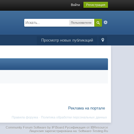
Войти
Регистрация
Пользователи
Просмотр новых публикаций
Реклама на портале
Правила форума
·
Политика обработки персональных данных
Community Forum Software by IP.Board
Русификация от IBResource
Лицензия зарегистрирована на: Software-Testing.Ru