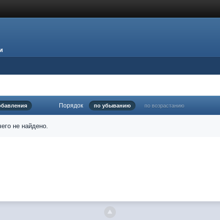
и
Порядок
обавления
по убыванию
по возрастанию
его не найдено.