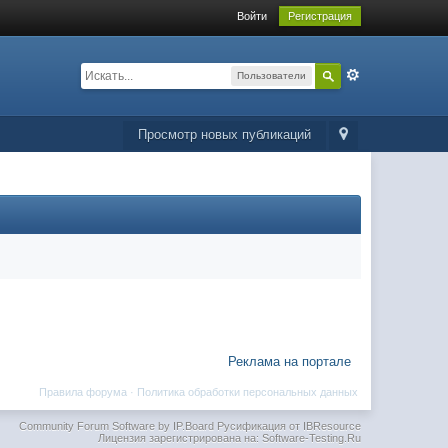
Войти
Регистрация
Пользователи
Просмотр новых публикаций
Реклама на портале
Правила форума
·
Политика обработки персональных данных
Community Forum Software by IP.Board
Русификация от IBResource
Лицензия зарегистрирована на: Software-Testing.Ru