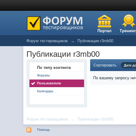
Портал
Тренинг
Форум тестировщиков
→
Публикации r3mb00
Публикации r3mb00
Сортировать
Дате д
По типу контента
Форумы
По вашему запросу нич
Пользователи
Календарь
Форум тестировщиков
→
Публикации r3mb00
Помощь