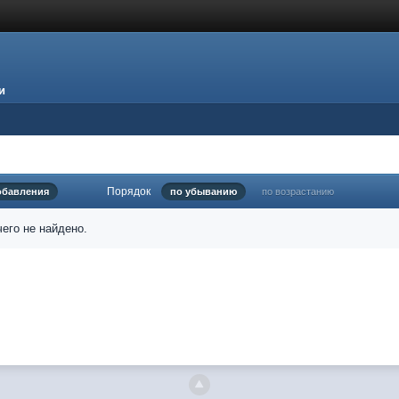
и
Порядок
обавления
по убыванию
по возрастанию
его не найдено.