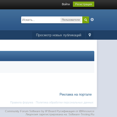
Войти
Регистрация
Пользователи
Просмотр новых публикаций
Реклама на портале
Правила форума
·
Политика обработки персональных данных
Community Forum Software by IP.Board
Русификация от IBResource
Лицензия зарегистрирована на: Software-Testing.Ru