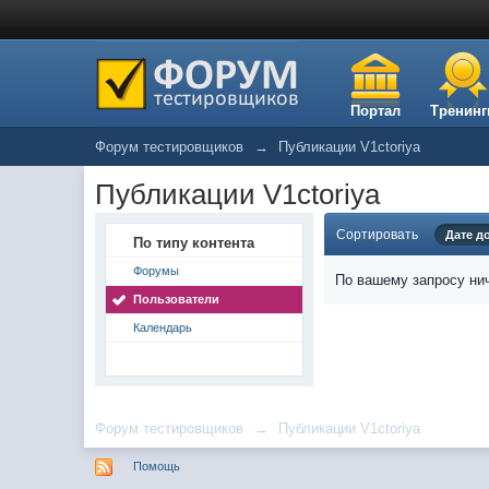
Портал
Тренинг
Форум тестировщиков
→
Публикации V1ctoriya
Публикации V1ctoriya
Сортировать
Дате д
По типу контента
Форумы
По вашему запросу нич
Пользователи
Календарь
Форум тестировщиков
→
Публикации V1ctoriya
Помощь