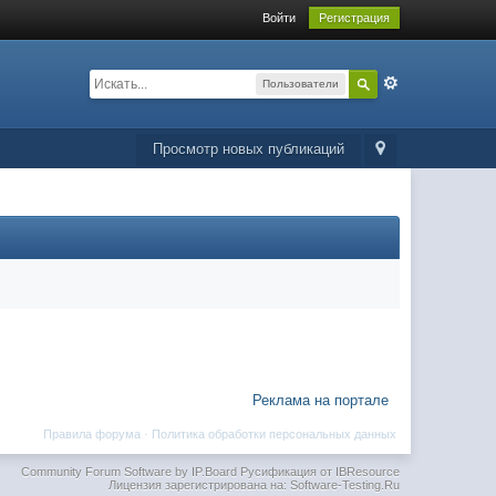
Войти
Регистрация
Пользователи
Просмотр новых публикаций
Реклама на портале
Правила форума
·
Политика обработки персональных данных
Community Forum Software by IP.Board
Русификация от IBResource
Лицензия зарегистрирована на: Software-Testing.Ru