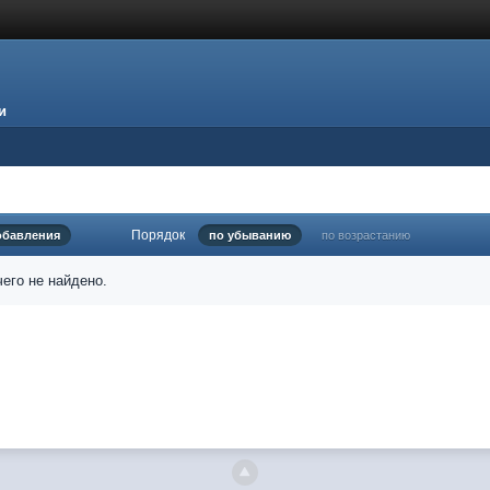
и
Порядок
обавления
по убыванию
по возрастанию
его не найдено.