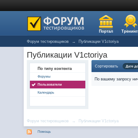
Портал
Тренинг
Форум тестировщиков
→
Публикации V1ctoriya
Публикации V1ctoriya
Сортировать
Дате д
По типу контента
Форумы
По вашему запросу нич
Пользователи
Календарь
Форум тестировщиков
→
Публикации V1ctoriya
Помощь