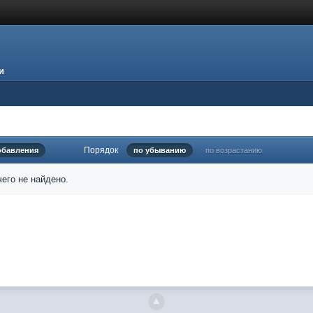
и
Порядок
обавления
по убыванию
по возрастанию
его не найдено.