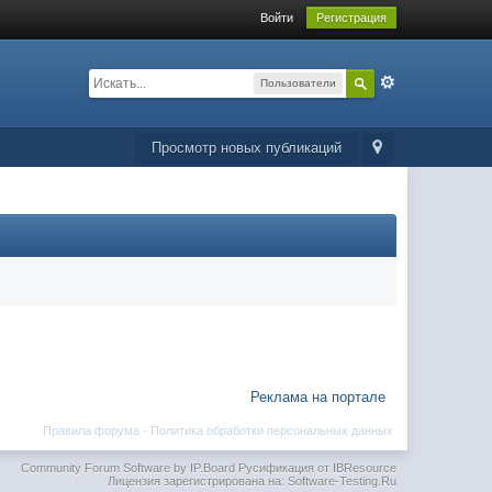
Войти
Регистрация
Пользователи
Просмотр новых публикаций
Реклама на портале
Правила форума
·
Политика обработки персональных данных
Community Forum Software by IP.Board
Русификация от IBResource
Лицензия зарегистрирована на: Software-Testing.Ru