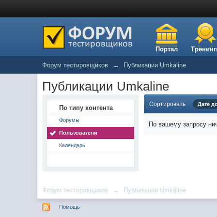
Портал
Тренинг
Форум тестировщиков
→
Публикации Umkaline
Публикации Umkaline
Сортировать
Дате д
По типу контента
Форумы
По вашему запросу нич
Пользователи
Календарь
Форум тестировщиков
→
Публикации Umkaline
Помощь