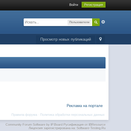
Войти
Регистрация
Пользователи
Просмотр новых публикаций
Реклама на портале
Правила форума
·
Политика обработки персональных данных
Community Forum Software by IP.Board
Русификация от IBResource
Лицензия зарегистрирована на: Software-Testing.Ru