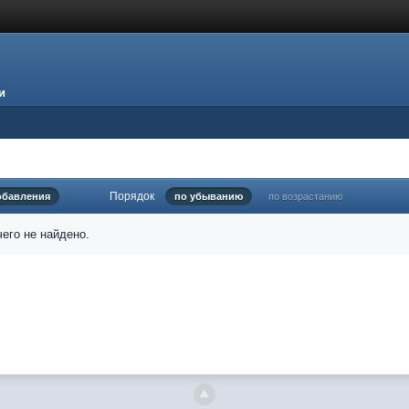
и
Порядок
обавления
по убыванию
по возрастанию
его не найдено.