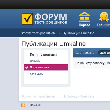
Портал
Тренинг
Форум тестировщиков
→
Публикации Umkaline
Публикации Umkaline
Сортировать
Дате д
По типу контента
Форумы
По вашему запросу нич
Пользователи
Календарь
Форум тестировщиков
→
Публикации Umkaline
Помощь