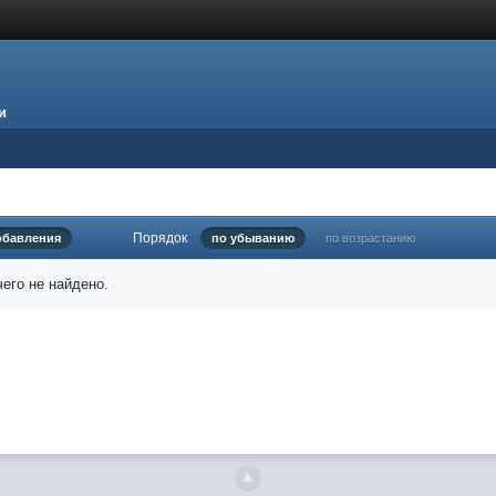
и
Порядок
обавления
по убыванию
по возрастанию
его не найдено.