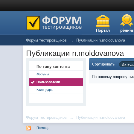
Портал
Тренинг
Форум тестировщиков
→
Публикации n.moldovanova
Публикации n.moldovanova
Сортировать
Дате д
По типу контента
Форумы
По вашему запросу нич
Пользователи
Календарь
Форум тестировщиков
→
Публикации n.moldovanova
Помощь