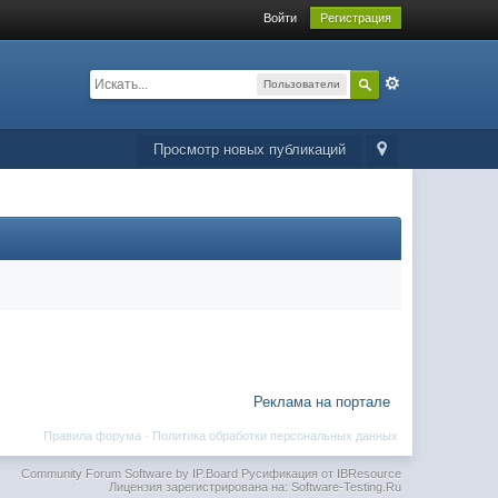
Войти
Регистрация
Пользователи
Просмотр новых публикаций
Реклама на портале
Правила форума
·
Политика обработки персональных данных
Community Forum Software by IP.Board
Русификация от IBResource
Лицензия зарегистрирована на: Software-Testing.Ru