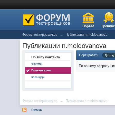
Портал
Тренинг
Форум тестировщиков
→
Публикации n.moldovanova
Публикации n.moldovanova
Сортировать
Дате д
По типу контента
Форумы
По вашему запросу нич
Пользователи
Календарь
Форум тестировщиков
→
Публикации n.moldovanova
Помощь