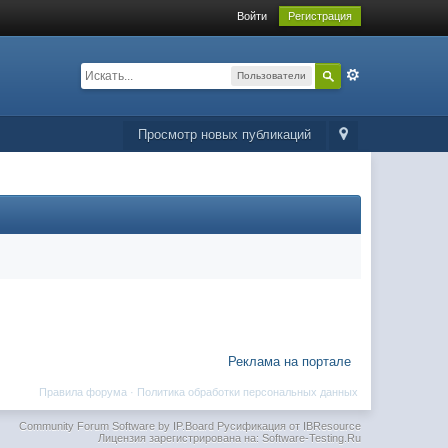
Войти
Регистрация
Пользователи
Просмотр новых публикаций
Реклама на портале
Правила форума
·
Политика обработки персональных данных
Community Forum Software by IP.Board
Русификация от IBResource
Лицензия зарегистрирована на: Software-Testing.Ru