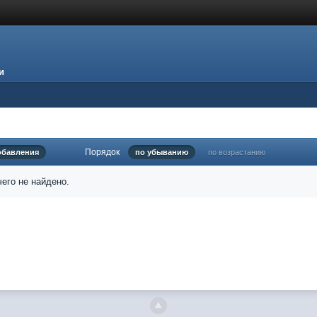
и
Порядок
обавления
по убыванию
по возрастанию
его не найдено.