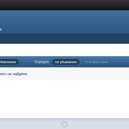
и
Порядок
обавления
по убыванию
по возрастанию
его не найдено.