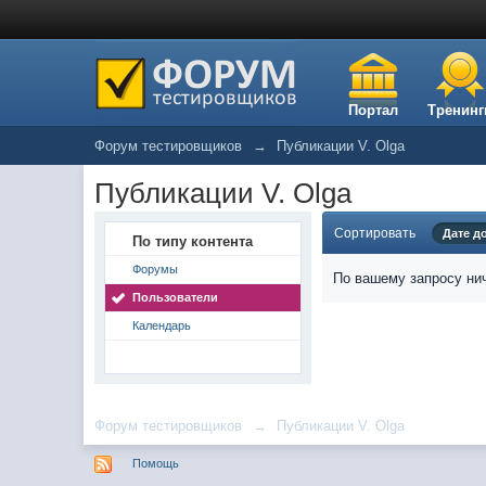
Портал
Тренинг
Форум тестировщиков
→
Публикации V. Olga
Публикации V. Olga
Сортировать
Дате д
По типу контента
Форумы
По вашему запросу нич
Пользователи
Календарь
Форум тестировщиков
→
Публикации V. Olga
Помощь