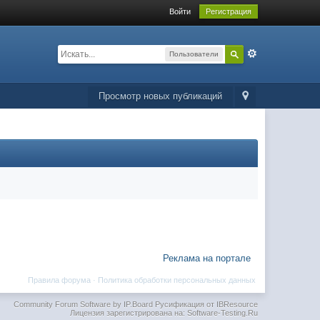
Войти
Регистрация
Пользователи
Просмотр новых публикаций
Реклама на портале
Правила форума
·
Политика обработки персональных данных
Community Forum Software by IP.Board
Русификация от IBResource
Лицензия зарегистрирована на: Software-Testing.Ru