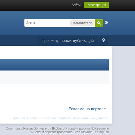
Войти
Регистрация
Пользователи
Просмотр новых публикаций
Реклама на портале
Правила форума
·
Политика обработки персональных данных
Community Forum Software by IP.Board
Русификация от IBResource
Лицензия зарегистрирована на: Software-Testing.Ru