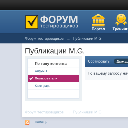
Портал
Тренинг
Форум тестировщиков
→
Публикации M.G.
Публикации M.G.
Сортировать
Дате д
По типу контента
Форумы
По вашему запросу нич
Пользователи
Календарь
Форум тестировщиков
→
Публикации M.G.
Помощь