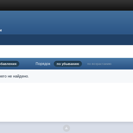
и
Порядок
обавления
по убыванию
по возрастанию
его не найдено.