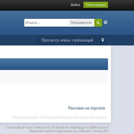
Войти
Регистрация
Пользователи
Просмотр новых публикаций
Реклама на портале
Правила форума
·
Политика обработки персональных данных
Community Forum Software by IP.Board
Русификация от IBResource
Лицензия зарегистрирована на: Software-Testing.Ru