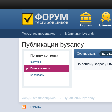
Портал
Тренинг
Форум тестировщиков
→
Публикации bysandy
Публикации bysandy
Сортировать
Дате д
По типу контента
Форумы
По вашему запросу нич
Пользователи
Календарь
Форум тестировщиков
→
Публикации bysandy
Помощь