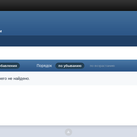
и
Порядок
обавления
по убыванию
по возрастанию
его не найдено.