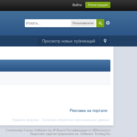
Войти
Регистрация
Пользователи
Просмотр новых публикаций
Реклама на портале
Правила форума
·
Политика обработки персональных данных
Community Forum Software by IP.Board
Русификация от IBResource
Лицензия зарегистрирована на: Software-Testing.Ru