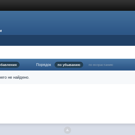
и
Порядок
обавления
по убыванию
по возрастанию
его не найдено.