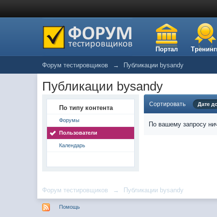
Портал
Тренинг
Форум тестировщиков
→
Публикации bysandy
Публикации bysandy
Сортировать
Дате д
По типу контента
Форумы
По вашему запросу нич
Пользователи
Календарь
Форум тестировщиков
→
Публикации bysandy
Помощь