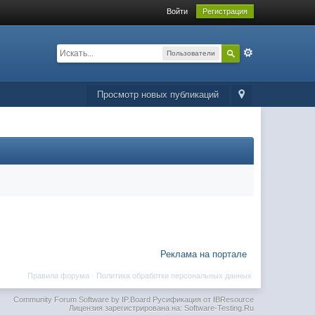
Войти
Регистрация
Пользователи
Просмотр новых публикаций
Реклама на портале
Правила форума
·
Политика обработки персональных данных
Community Forum Software by IP.Board
Русификация от IBResource
Лицензия зарегистрирована на: Software-Testing.Ru