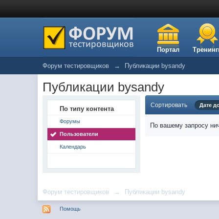
Портал
Тренинг
Форум тестировщиков
→
Публикации bysandy
Публикации bysandy
Сортировать
Дате д
По типу контента
Форумы
По вашему запросу нич
Пользователи
Календарь
Форум тестировщиков
→
Публикации bysandy
Помощь