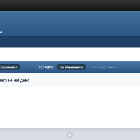
и
Порядок
обавления
по убыванию
по возрастанию
его не найдено.