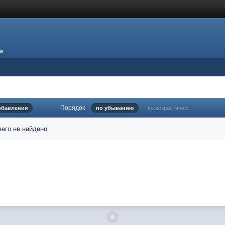
и
Порядок
обавления
по убыванию
по возрастанию
его не найдено.