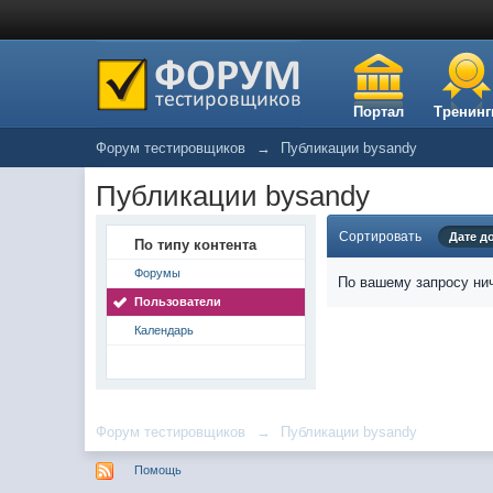
Портал
Тренинг
Форум тестировщиков
→
Публикации bysandy
Публикации bysandy
Сортировать
Дате д
По типу контента
Форумы
По вашему запросу нич
Пользователи
Календарь
Форум тестировщиков
→
Публикации bysandy
Помощь