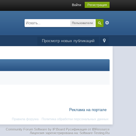
Войти
Регистрация
Пользователи
Просмотр новых публикаций
Реклама на портале
Правила форума
·
Политика обработки персональных данных
Community Forum Software by IP.Board
Русификация от IBResource
Лицензия зарегистрирована на: Software-Testing.Ru