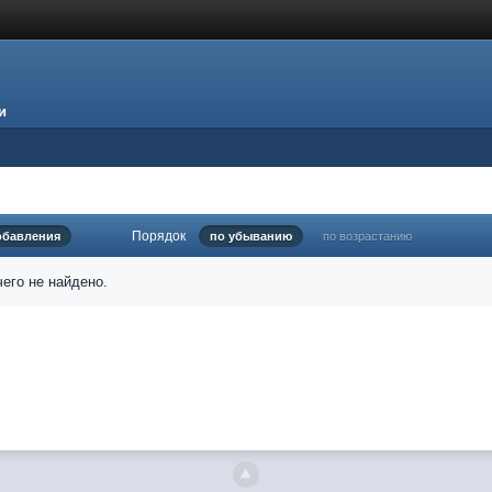
и
Порядок
обавления
по убыванию
по возрастанию
его не найдено.