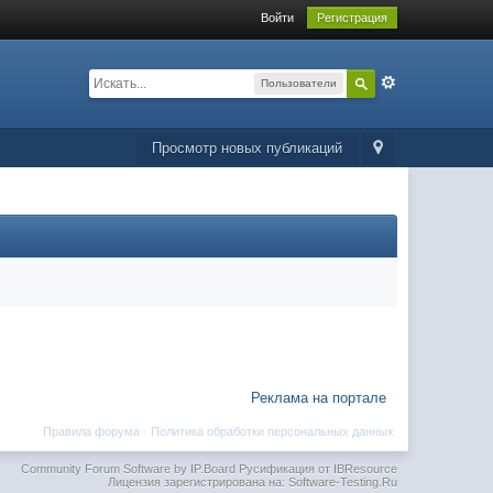
Войти
Регистрация
Пользователи
Просмотр новых публикаций
Реклама на портале
Правила форума
·
Политика обработки персональных данных
Community Forum Software by IP.Board
Русификация от IBResource
Лицензия зарегистрирована на: Software-Testing.Ru