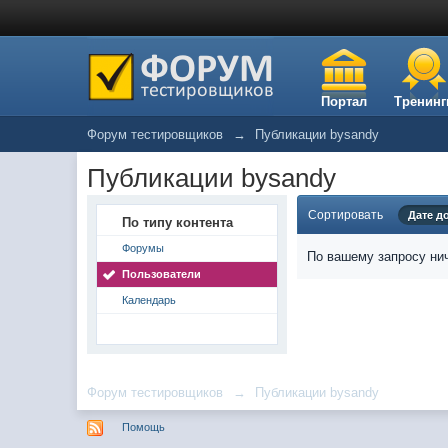
Портал
Тренинг
Форум тестировщиков
→
Публикации bysandy
Публикации bysandy
Сортировать
Дате д
По типу контента
Форумы
По вашему запросу нич
Пользователи
Календарь
Форум тестировщиков
→
Публикации bysandy
Помощь