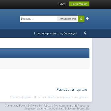
Войти
Регистрация
Пользователи
Просмотр новых публикаций
Реклама на портале
Правила форума
·
Политика обработки персональных данных
Community Forum Software by IP.Board
Русификация от IBResource
Лицензия зарегистрирована на: Software-Testing.Ru