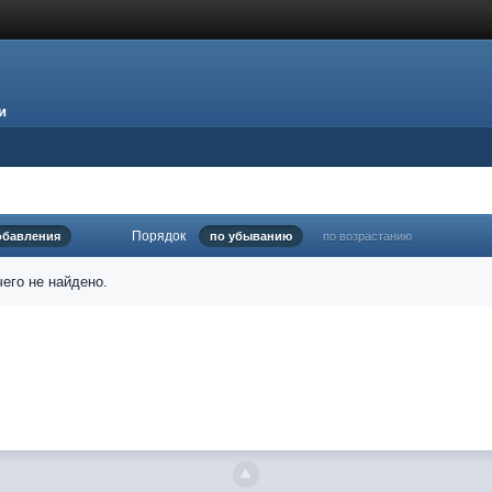
и
Порядок
обавления
по убыванию
по возрастанию
его не найдено.