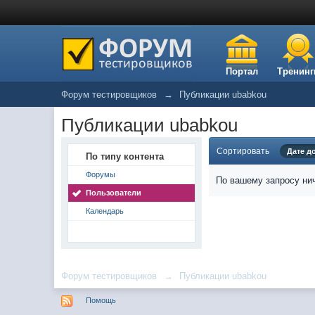
Портал
Тренинг
Форум тестировщиков
→
Публикации ubabkou
Публикации ubabkou
Сортировать
Дате д
По типу контента
Форумы
По вашему запросу нич
Пользователи
Календарь
Форум тестировщиков
→
Публикации ubabkou
Помощь