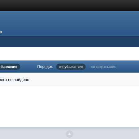
и
Порядок
обавления
по убыванию
по возрастанию
его не найдено.