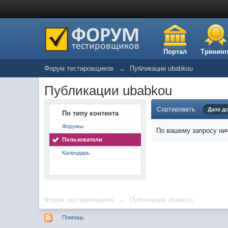
Портал
Тренинг
Форум тестировщиков
→
Публикации ubabkou
Публикации ubabkou
Сортировать
Дате д
По типу контента
Форумы
По вашему запросу нич
Пользователи
Календарь
Форум тестировщиков
→
Публикации ubabkou
Помощь