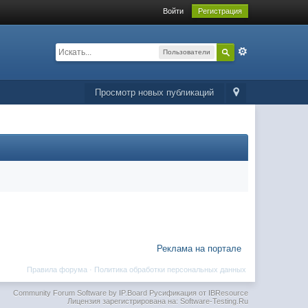
Войти
Регистрация
Пользователи
Просмотр новых публикаций
Реклама на портале
Правила форума
·
Политика обработки персональных данных
Community Forum Software by IP.Board
Русификация от IBResource
Лицензия зарегистрирована на: Software-Testing.Ru