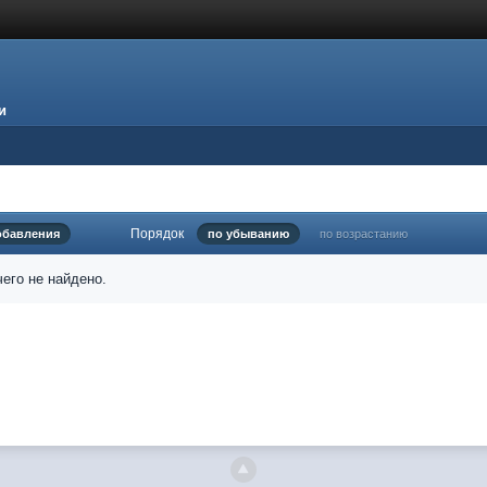
и
Порядок
обавления
по убыванию
по возрастанию
его не найдено.