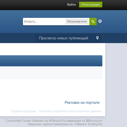
Войти
Регистрация
Пользователи
Просмотр новых публикаций
Реклама на портале
Правила форума
·
Политика обработки персональных данных
Community Forum Software by IP.Board
Русификация от IBResource
Лицензия зарегистрирована на: Software-Testing.Ru