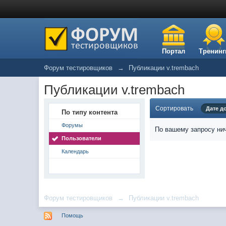
Портал
Тренинг
Форум тестировщиков
→
Публикации v.trembach
Публикации v.trembach
Сортировать
Дате д
По типу контента
Форумы
По вашему запросу нич
Пользователи
Календарь
Форум тестировщиков
→
Публикации v.trembach
Помощь