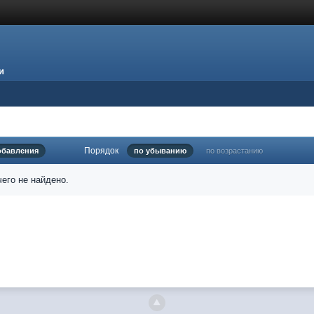
и
Порядок
обавления
по убыванию
по возрастанию
его не найдено.