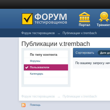
Портал
Тренинг
Форум тестировщиков
→
Публикации v.trembach
Публикации v.trembach
Сортировать
Дате д
По типу контента
Форумы
По вашему запросу нич
Пользователи
Календарь
Форум тестировщиков
→
Публикации v.trembach
Помощь