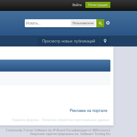
Войти
Регистрация
Пользователи
Просмотр новых публикаций
Реклама на портале
Правила форума
·
Политика обработки персональных данных
Community Forum Software by IP.Board
Русификация от IBResource
Лицензия зарегистрирована на: Software-Testing.Ru