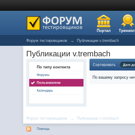
Портал
Тренинг
Форум тестировщиков
→
Публикации v.trembach
Публикации v.trembach
Сортировать
Дате д
По типу контента
Форумы
По вашему запросу нич
Пользователи
Календарь
Форум тестировщиков
→
Публикации v.trembach
Помощь