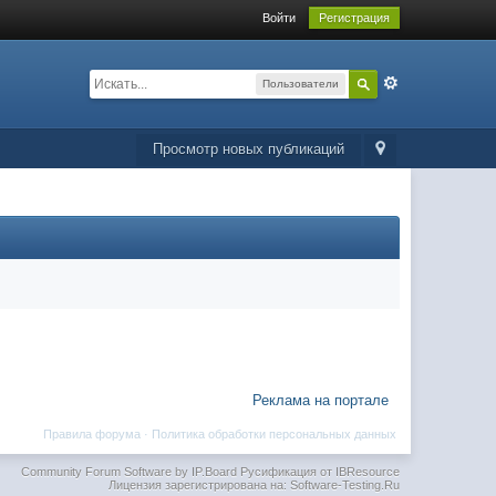
Войти
Регистрация
Пользователи
Просмотр новых публикаций
Реклама на портале
Правила форума
·
Политика обработки персональных данных
Community Forum Software by IP.Board
Русификация от IBResource
Лицензия зарегистрирована на: Software-Testing.Ru