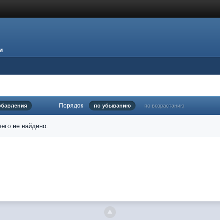
и
Порядок
обавления
по убыванию
по возрастанию
его не найдено.