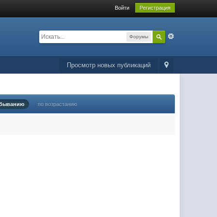
Войти
Регистрация
Форумы
Просмотр новых публикаций
убыванию
по возрастанию