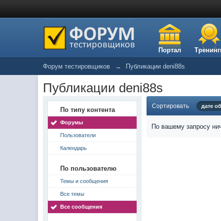
Портал
Тренинг
Форум тестировщиков
→
Публикации deni88s
Публикации deni88s
Сортировать
дате о
По типу контента
Форумы
По вашему запросу нич
Пользователи
Календарь
По пользователю
Темы и сообщения
Все темы
Все сообщения