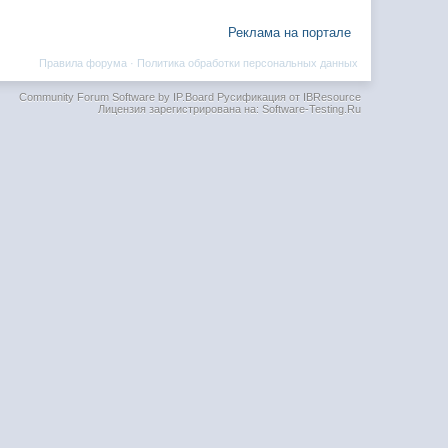
Реклама на портале
Правила форума
·
Политика обработки персональных данных
Community Forum Software by IP.Board
Русификация от IBResource
Лицензия зарегистрирована на: Software-Testing.Ru