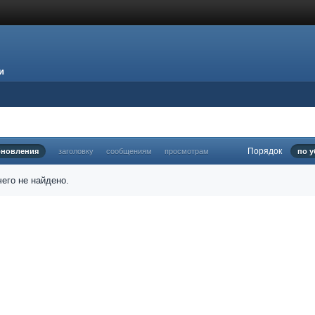
и
Порядок
бновления
заголовку
сообщениям
просмотрам
по 
его не найдено.