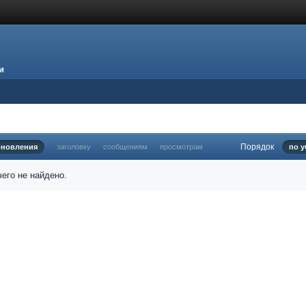
и
Порядок
бновления
заголовку
сообщениям
просмотрам
по 
его не найдено.