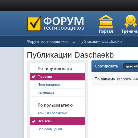
Портал
Тренинг
Форум тестировщиков
→
Публикации Daschaekb
Публикации Daschaekb
Сортировать
дате о
По типу контента
Форумы
По вашему запросу нич
Пользователи
Календарь
По пользователю
Темы и сообщения
Все темы
Все сообщения