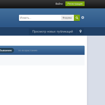
Войти
Регистрация
Форумы
Просмотр новых публикаций
убыванию
по возрастанию