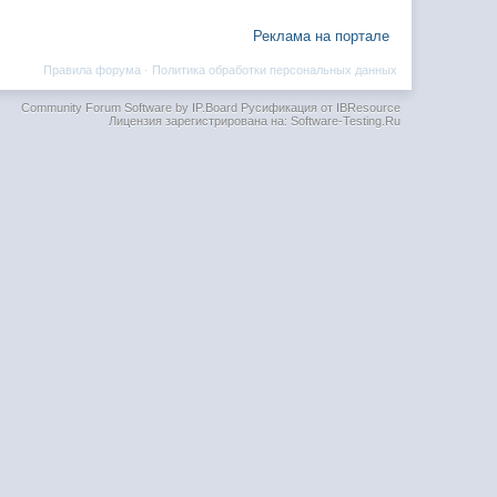
Реклама на портале
Правила форума
·
Политика обработки персональных данных
Community Forum Software by IP.Board
Русификация от IBResource
Лицензия зарегистрирована на: Software-Testing.Ru