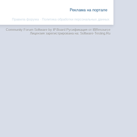
Реклама на портале
Правила форума
·
Политика обработки персональных данных
Community Forum Software by IP.Board
Русификация от IBResource
Лицензия зарегистрирована на: Software-Testing.Ru