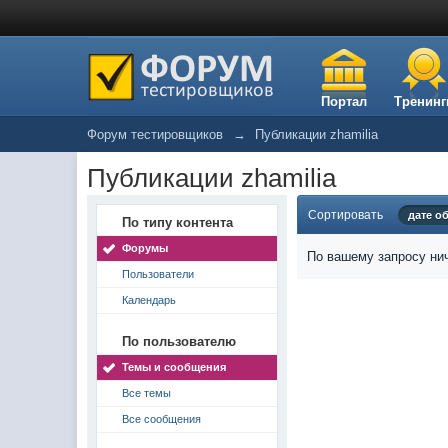
Портал
Тренинг
Форум тестировщиков
→
Публикации zhamilia
Публикации zhamilia
Сортировать
дате о
По типу контента
Форумы
По вашему запросу нич
Пользователи
Календарь
По пользователю
Темы и сообщения
Все темы
Все сообщения