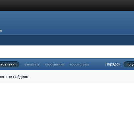
и
Порядок
бновления
заголовку
сообщениям
просмотрам
по 
его не найдено.