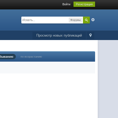
Войти
Регистрация
Форумы
Просмотр новых публикаций
убыванию
по возрастанию