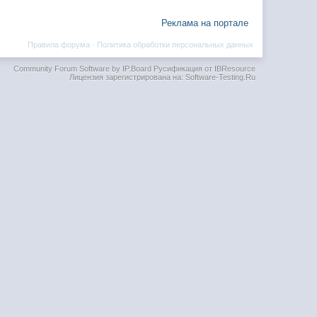
Реклама на портале
Правила форума
·
Политика обработки персональных данных
Community Forum Software by IP.Board
Русификация от IBResource
Лицензия зарегистрирована на: Software-Testing.Ru