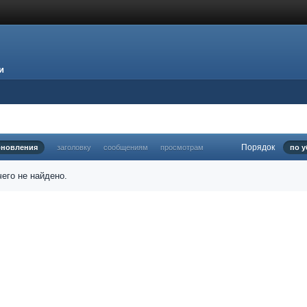
и
Порядок
бновления
заголовку
сообщениям
просмотрам
по 
его не найдено.