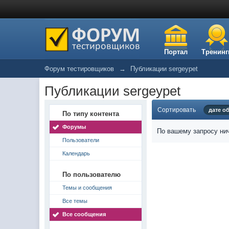
Портал
Тренинг
Форум тестировщиков
→
Публикации sergeypet
Публикации sergeypet
Сортировать
дате о
По типу контента
Форумы
По вашему запросу нич
Пользователи
Календарь
По пользователю
Темы и сообщения
Все темы
Все сообщения