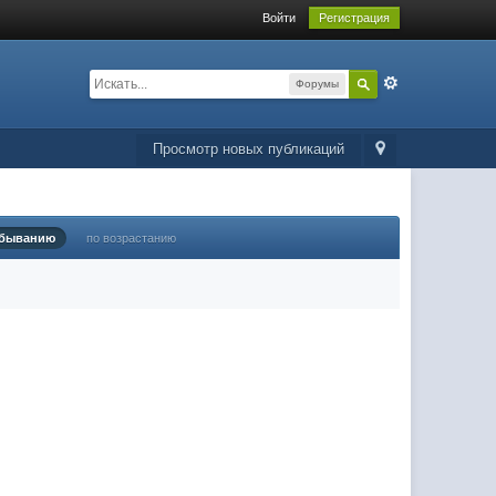
Войти
Регистрация
Форумы
Просмотр новых публикаций
убыванию
по возрастанию