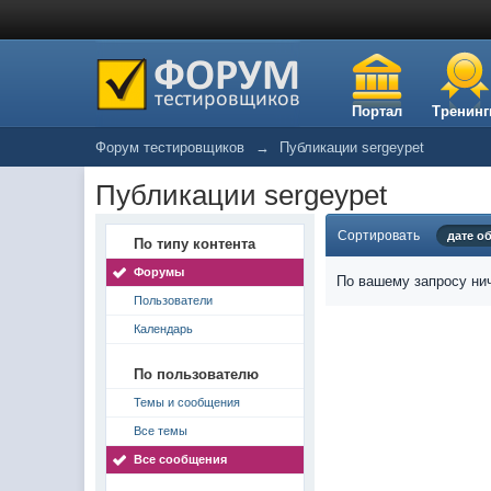
Портал
Тренинг
Форум тестировщиков
→
Публикации sergeypet
Публикации sergeypet
Сортировать
дате о
По типу контента
Форумы
По вашему запросу нич
Пользователи
Календарь
По пользователю
Темы и сообщения
Все темы
Все сообщения