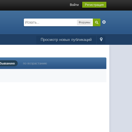
Войти
Регистрация
Форумы
Просмотр новых публикаций
убыванию
по возрастанию