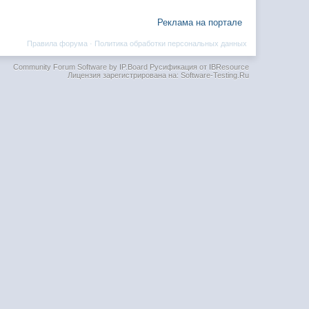
Реклама на портале
Правила форума
·
Политика обработки персональных данных
Community Forum Software by IP.Board
Русификация от IBResource
Лицензия зарегистрирована на: Software-Testing.Ru