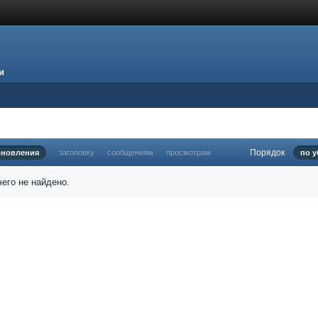
и
Порядок
бновления
заголовку
сообщениям
просмотрам
по 
его не найдено.