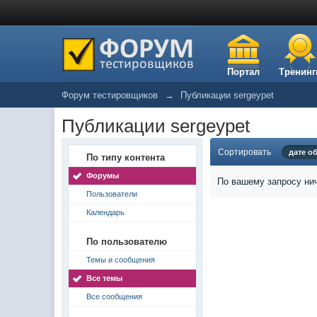
Портал
Тренинг
Форум тестировщиков
→
Публикации sergeypet
Публикации sergeypet
Сортировать
дате о
По типу контента
Форумы
По вашему запросу нич
Пользователи
Календарь
По пользователю
Темы и сообщения
Все темы
Все сообщения