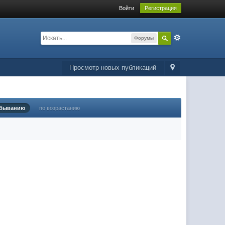
Войти
Регистрация
Форумы
Просмотр новых публикаций
убыванию
по возрастанию