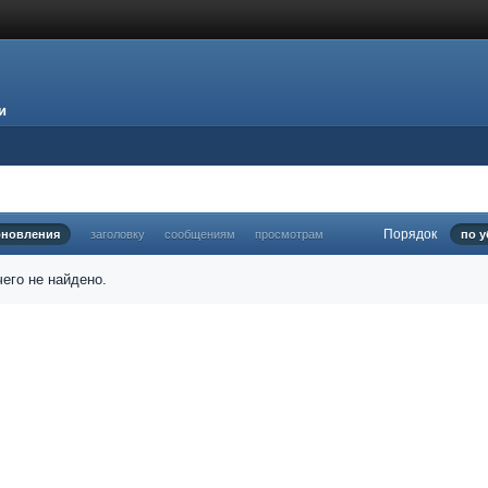
и
Порядок
бновления
заголовку
сообщениям
просмотрам
по 
его не найдено.