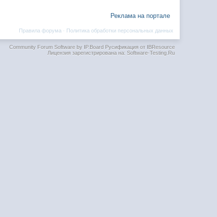
Реклама на портале
Правила форума
·
Политика обработки персональных данных
Community Forum Software by IP.Board
Русификация от IBResource
Лицензия зарегистрирована на: Software-Testing.Ru