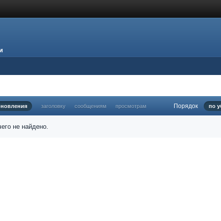
и
Порядок
бновления
заголовку
сообщениям
просмотрам
по 
его не найдено.