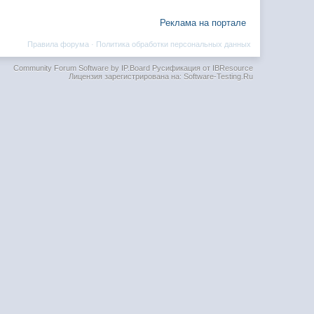
Реклама на портале
Правила форума
·
Политика обработки персональных данных
Community Forum Software by IP.Board
Русификация от IBResource
Лицензия зарегистрирована на: Software-Testing.Ru