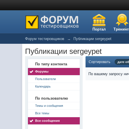
Портал
Тренинг
Форум тестировщиков
→
Публикации sergeypet
Публикации sergeypet
Сортировать
дате о
По типу контента
Форумы
По вашему запросу нич
Пользователи
Календарь
По пользователю
Темы и сообщения
Все темы
Все сообщения