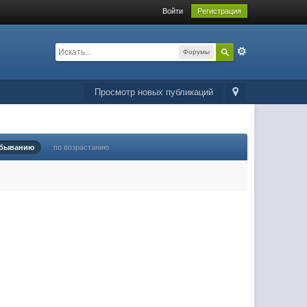
Войти
Регистрация
Форумы
Просмотр новых публикаций
убыванию
по возрастанию