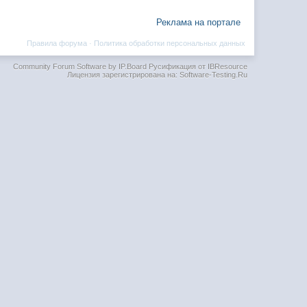
Реклама на портале
Правила форума
·
Политика обработки персональных данных
Community Forum Software by IP.Board
Русификация от IBResource
Лицензия зарегистрирована на: Software-Testing.Ru