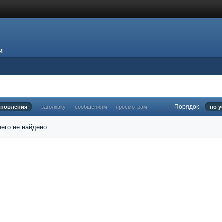
и
Порядок
бновления
заголовку
сообщениям
просмотрам
по 
его не найдено.