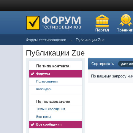
Портал
Тренинг
Форум тестировщиков
→
Публикации Zue
Публикации Zue
Сортировать
дате о
По типу контента
Форумы
По вашему запросу нич
Пользователи
Календарь
По пользователю
Темы и сообщения
Все темы
Все сообщения