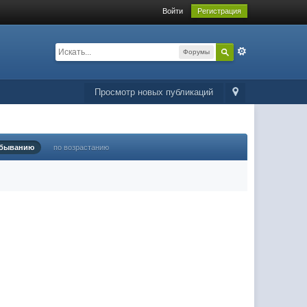
Войти
Регистрация
Форумы
Просмотр новых публикаций
убыванию
по возрастанию