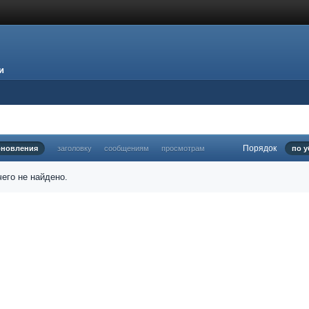
и
Порядок
бновления
заголовку
сообщениям
просмотрам
по 
его не найдено.