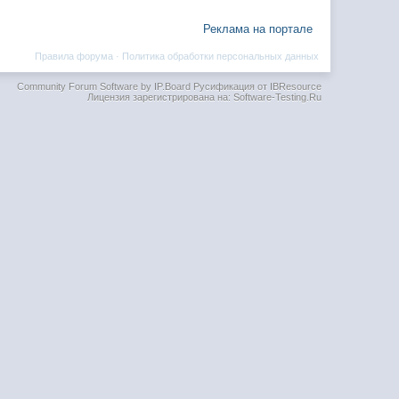
Реклама на портале
Правила форума
·
Политика обработки персональных данных
Community Forum Software by IP.Board
Русификация от IBResource
Лицензия зарегистрирована на: Software-Testing.Ru