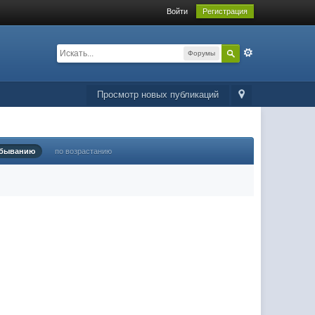
Войти
Регистрация
Форумы
Просмотр новых публикаций
убыванию
по возрастанию