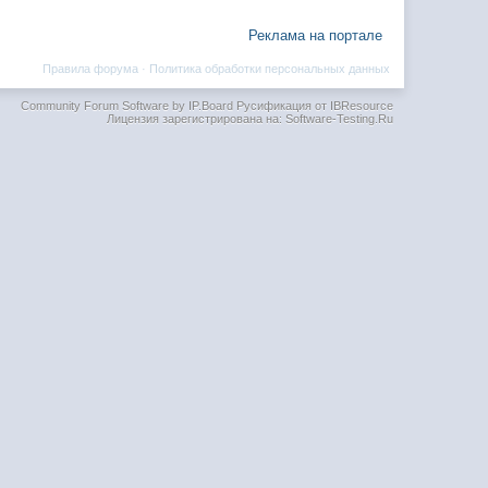
Реклама на портале
Правила форума
·
Политика обработки персональных данных
Community Forum Software by IP.Board
Русификация от IBResource
Лицензия зарегистрирована на: Software-Testing.Ru