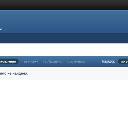
и
Порядок
бновления
заголовку
сообщениям
просмотрам
по 
его не найдено.