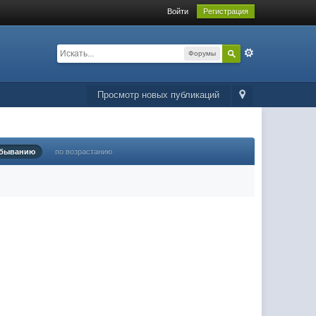
Войти
Регистрация
Форумы
Просмотр новых публикаций
убыванию
по возрастанию