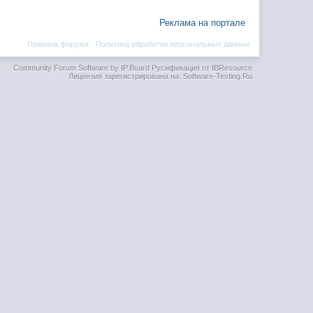
Реклама на портале
Правила форума
·
Политика обработки персональных данных
Community Forum Software by IP.Board
Русификация от IBResource
Лицензия зарегистрирована на: Software-Testing.Ru