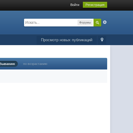
Войти
Регистрация
Форумы
Просмотр новых публикаций
убыванию
по возрастанию