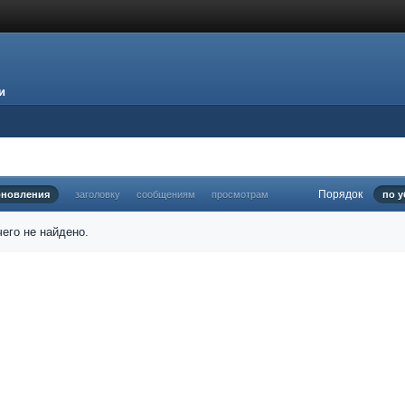
и
Порядок
бновления
заголовку
сообщениям
просмотрам
по 
его не найдено.