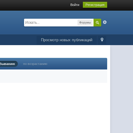
Войти
Регистрация
Форумы
Просмотр новых публикаций
убыванию
по возрастанию