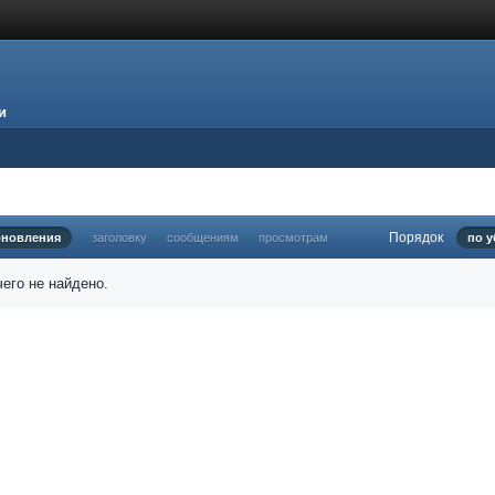
и
Порядок
бновления
заголовку
сообщениям
просмотрам
по 
его не найдено.