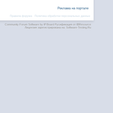
Реклама на портале
Правила форума
·
Политика обработки персональных данных
Community Forum Software by IP.Board
Русификация от IBResource
Лицензия зарегистрирована на: Software-Testing.Ru