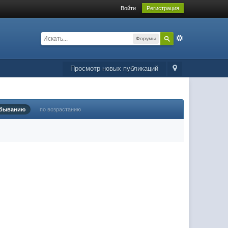
Войти
Регистрация
Форумы
Просмотр новых публикаций
убыванию
по возрастанию