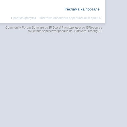
Реклама на портале
Правила форума
·
Политика обработки персональных данных
Community Forum Software by IP.Board
Русификация от IBResource
Лицензия зарегистрирована на: Software-Testing.Ru