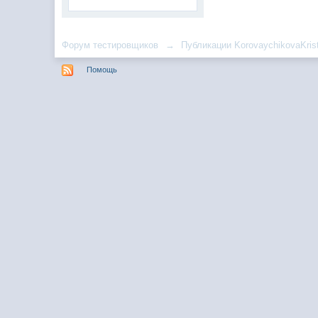
Форум тестировщиков
→
Публикации KorovaychikovaKris
Помощь