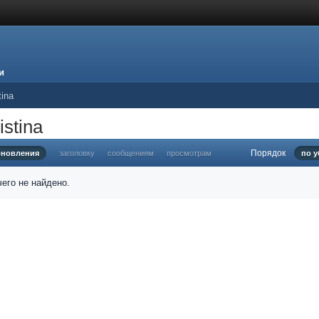
и
tina
stina
Порядок
бновления
заголовку
сообщениям
просмотрам
по 
его не найдено.