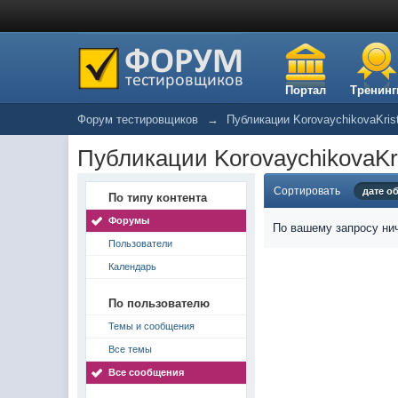
Портал
Тренинг
Форум тестировщиков
→
Публикации KorovaychikovaKris
Публикации KorovaychikovaKri
Сортировать
дате о
По типу контента
Форумы
По вашему запросу нич
Пользователи
Календарь
По пользователю
Темы и сообщения
Все темы
Все сообщения