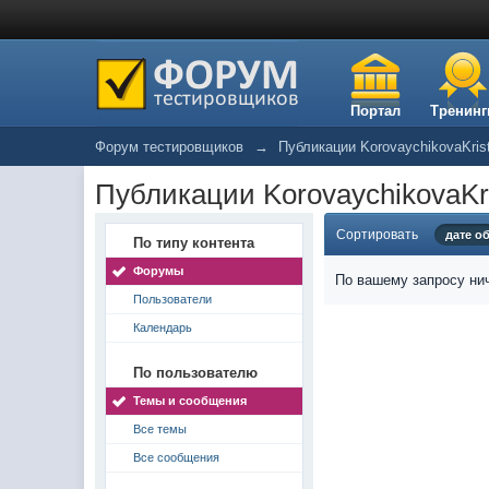
Портал
Тренинг
Форум тестировщиков
→
Публикации KorovaychikovaKris
Публикации KorovaychikovaKri
Сортировать
дате о
По типу контента
Форумы
По вашему запросу нич
Пользователи
Календарь
По пользователю
Темы и сообщения
Все темы
Все сообщения