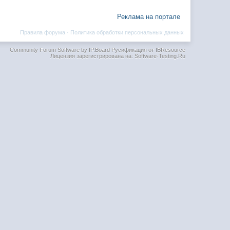
Реклама на портале
Правила форума
·
Политика обработки персональных данных
Community Forum Software by IP.Board
Русификация от IBResource
Лицензия зарегистрирована на: Software-Testing.Ru