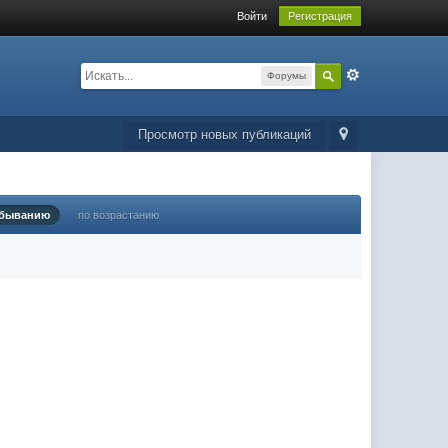
Войти
Регистрация
Форумы
Просмотр новых публикаций
убыванию
по возрастанию