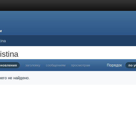
и
tina
stina
Порядок
бновления
заголовку
сообщениям
просмотрам
по 
его не найдено.