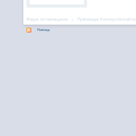
Форум тестировщиков
→
Публикации KorovaychikovaKris
Помощь